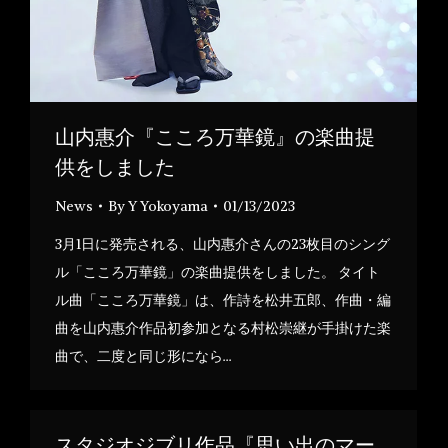
山内惠介『こころ万華鏡』の楽曲提
供をしました
News
By
Y Yokoyama
01/13/2023
3月1日に発売される、山内惠介さんの23枚目のシング
ル「こころ万華鏡」の楽曲提供をしました。 タイト
ル曲「こころ万華鏡」は、作詩を松井五郎、作曲・編
曲を山内惠介作品初参加となる村松崇継が手掛けた楽
曲で、二度と同じ形になら…
スタジオジブリ作品『思い出のマー