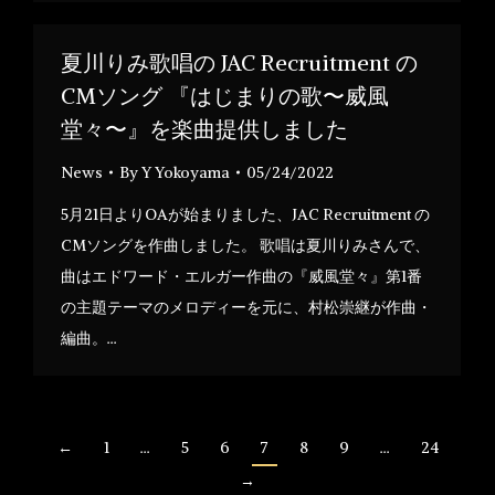
夏川りみ歌唱の JAC Recruitment の
CMソング 『はじまりの歌〜威風
堂々〜』を楽曲提供しました
News
By
Y Yokoyama
05/24/2022
5月21日よりOAが始まりました、JAC Recruitment の
CMソングを作曲しました。 歌唱は夏川りみさんで、
曲はエドワード・エルガー作曲の『威風堂々』第1番
の主題テーマのメロディーを元に、村松崇継が作曲・
編曲。…
←
1
…
5
6
7
8
9
…
24
→