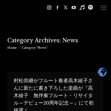
Instagram
Facebook
X
YouTube
Music
Spotify
page
page
page
page
page
page
opens
opens
opens
opens
opens
opens
in
in
in
in
in
in
new
new
new
new
new
new
Category Archives:
News
window
window
window
window
window
window
Home
Category "News"
You are here:
村松崇継がフルート奏者高木綾子さ
んに新たに書き下ろした楽曲が『高
木綾子 無伴奏フルート・リサイタ
ル～デビュー20周年記念～』にて初
披露！