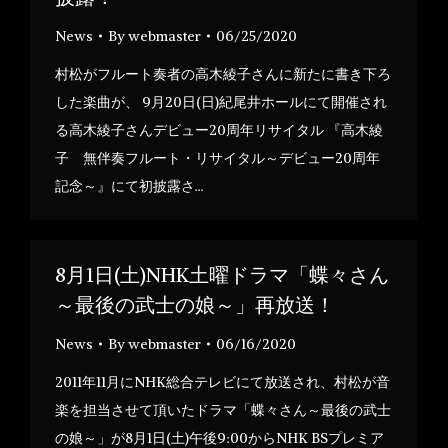
News
By
webmaster
06/25/2020
村松がフルート奏者の高木綾子さんに新たに書き下ろ
した楽曲が、 9月20日(日)紀尾井ホールにて開催され
る高木綾子さんデビュー20周年リサイタル 『高木綾
子 無伴奏フルート・リサイタル～デビュー20周年
記念～』にて初披露さ…
8月1日(土)NHK土曜ドラマ「蝶々さん
～最後の武士の娘～」再放送！
News
By
webmaster
06/16/2020
2011年11月にNHK総合テレビにて放送され、村松が音
楽を担当させて頂いたドラマ「蝶々さん～最後の武士
の娘～」が8月1日(土)午後9:00からNHK BSプレミア