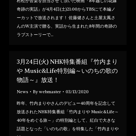
村松が音楽を担当させて頂いた映画『8年越しの花嫁
奇跡の実話』が4月4日(土)21:00からTBSにて本編ノ
ーカットで放送されます！ 佐藤健さんと土屋太鳳さ
んのW主演で贈る、実話から生まれた8年間の奇跡の
ラブストーリーで…
3月24日(火) NHK特集番組『竹内まり
や Music&Life特別編～いのちの歌の
物語～』放送！
News
By
webmaster
03/13/2020
昨年、竹内まりやさんのデビュー40周年を記念して
放送されたNHK特集番組「竹内まりや Music&Life～
40年をめぐる旅～」の特別編として、紅白で大きな
話題となった「いのちの歌」を特集した「竹内まりや