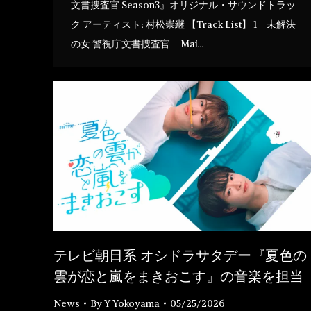
文書捜査官 Season3』オリジナル・サウンドトラッ
ク アーティスト: 村松崇継 【Track List】 1 未解決
の女 警視庁文書捜査官 – Mai…
テレビ朝日系 オシドラサタデー『夏色の
雲が恋と嵐をまきおこす』の音楽を担当
News
By
Y Yokoyama
05/25/2026