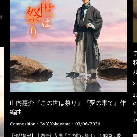
シ
村
S
2
山内惠介『この世は祭り』『夢の果て』作
編曲
ト
4
Composition
By
Y Yokoyama
03/06/2026
【作品情報】 山内惠介 新曲「この世は祭り」（4時盤．夢