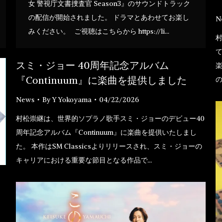
女 警視庁文書捜査官 Season3』のサウンドトラック
の配信が開始されました。 ドラマとあわせてお楽し
N
みください。 ご視聴はこちらから https://li…
村
て
スミ・ジョー 40周年記念アルバム
楽
『Continuum』に楽曲を提供しました
News
By
Y Yokoyama
04/22/2026
村松崇継は、世界的ソプラノ歌手スミ・ジョーのデビュー40
周年記念アルバム『Continuum』に楽曲を提供いたしまし
た。 本作はSM Classicsよりリリースされ、スミ・ジョーの
キャリアにおける重要な節目となる作品で…