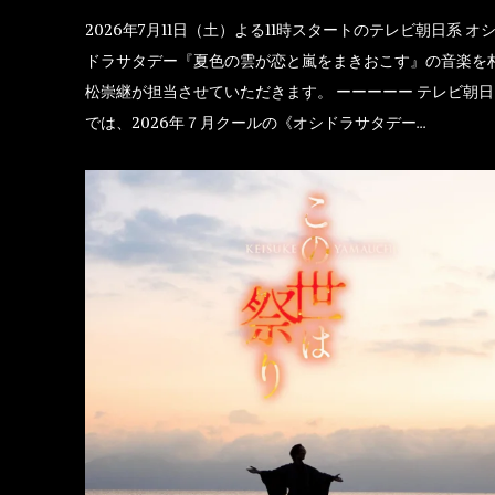
2026年7月11日（土）よる11時スタートのテレビ朝日系 オ
ドラサタデー『夏色の雲が恋と嵐をまきおこす』の音楽を
松崇継が担当させていただきます。 ーーーーー テレビ朝日
では、2026年７月クールの《オシドラサタデー…