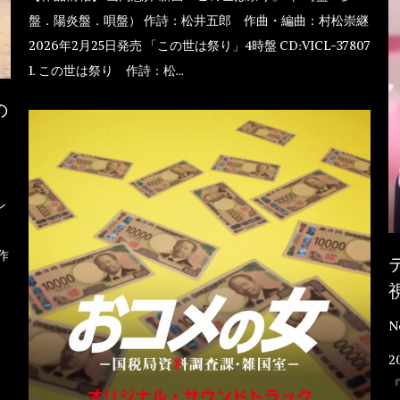
盤．陽炎盤．唄盤） 作詩：松井五郎 作曲・編曲：村松崇継
2026年2月25日発売 「この世は祭り」4時盤 CD:VICL-37807
1. この世は祭り 作詩：松…
の
ン
作
N
2
『