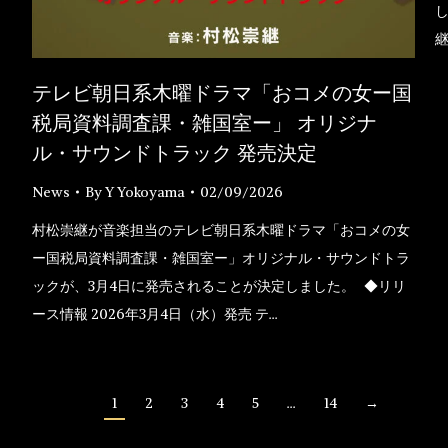
し
継
テレビ朝日系木曜ドラマ「おコメの女ー国
税局資料調査課・雑国室ー」 オリジナ
ル・サウンドトラック 発売決定
News
By
Y Yokoyama
02/09/2026
村松崇継が音楽担当のテレビ朝日系木曜ドラマ「おコメの女
ー国税局資料調査課・雑国室ー」オリジナル・サウンドトラ
ックが、3月4日に発売されることが決定しました。 ◆リリ
ース情報 2026年3月4日（水）発売 テ…
1
2
3
4
5
…
14
→