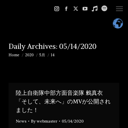
Instagram
Facebook
X
YouTube
Music
Spotify
page
page
page
page
page
page
opens
opens
opens
opens
opens
opens
in
in
in
in
in
in
new
new
new
new
new
new
Daily Archives:
05/14/2020
window
window
window
window
window
window
Home
2020
5月
14
You are here:
陸上自衛隊中部方面音楽隊 鶫真衣
「そして、未来へ」のMVが公開され
ました！
News
By
webmaster
05/14/2020