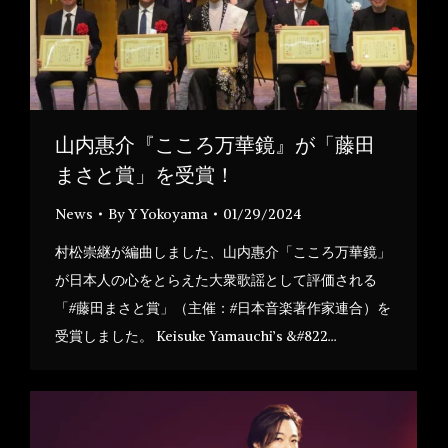
山内惠介『こころ万華鏡』が「藤田
まさと賞」を受賞！
News
By
Y Yokoyama
01/29/2024
村松崇継が編曲しました、山内惠介「こころ万華鏡」
が日本人の心をとらえた大衆歌謡として評価される
「#藤田まさと賞」（主催：#日本音楽著作家連合）を
受賞しました。 Keisuke Yamauchi’s &#822…