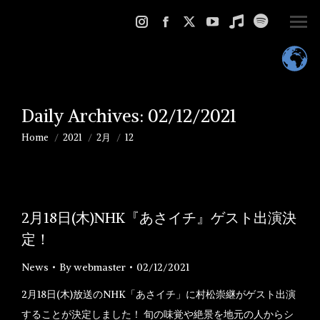
Instagram
Facebook
X
YouTube
Music
Spotify
page
page
page
page
page
page
opens
opens
opens
opens
opens
opens
in
in
in
in
in
in
Daily Archives:
02/12/2021
new
new
new
new
new
new
window
window
window
window
window
window
Home
2021
2月
12
You are here:
2月18日(木)NHK『あさイチ』ゲスト出演決
定！
News
By
webmaster
02/12/2021
2月18日(木)放送のNHK「あさイチ」に村松崇継がゲスト出演
することが決定しました！ 旬の味覚や絶景を地元の人からシ