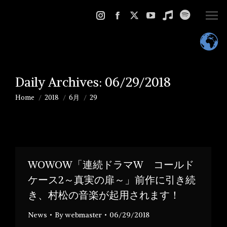
Instagram
Facebook
X
YouTube
Music
Spotify
page
page
page
page
page
page
opens
opens
opens
opens
opens
opens
in
in
in
in
in
in
new
new
new
new
new
new
Daily Archives:
06/29/2018
window
window
window
window
window
window
Home
2018
6月
29
You are here:
WOWOW「連続ドラマW コールド
ケース2～真実の扉～」前作に引き続
き、村松の音楽が起用されます！
News
By
webmaster
06/29/2018