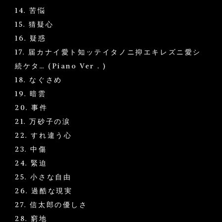
14. 苦悩
15. 猜疑心
16. 疑惑
17. 届カナイ愛ト知ッテイタノニ抑エキレズニ愛シ
続ケタ… (Piano Ver．)
18. なぐさめ
19. 暗雲
20. 事件
21. 万砂子の涙
22. すれ違う心
23. 中傷
24. 緊迫
25. 小さな自由
26. 過酷な現実
27. 信太郎の優しさ
28. 窮地