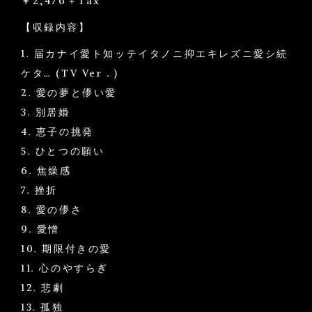
￥2,476＋Tax
【収録内容】
1. 届カナイ愛ト知ッテイタノニ抑エキレズニ愛シ続
ケタ… (TV Ver．)
2. 愛の夢と儚い愛
3. 別居婚
4. 恵子の挑発
5. ひとつの願い
6. 焦燥感
7. 挫折
8. 愛の儚さ
9. 愛憎
10. 期限付きの愛
11. 心のやすらぎ
12. 悲劇
13. 孤独