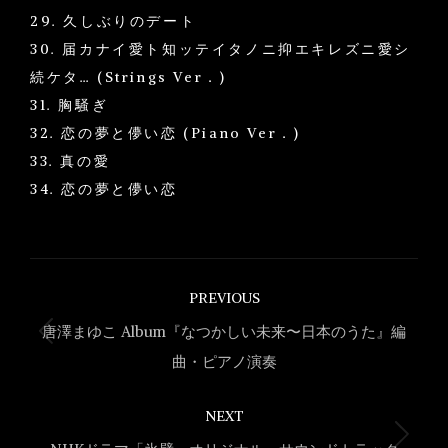
29. 久しぶりのデート
30. 届カナイ愛ト知ッテイタノニ抑エキレズニ愛シ
続ケタ… (Strings Ver．)
31. 胸騒ぎ
32. 恋の夢と儚い恋 (Piano Ver．)
33. 真の愛
34. 恋の夢と儚い恋
Project
PREVIOUS
navigation
唐澤まゆこ Album『なつかしい未来〜日本のうた』編
Previous
曲・ピアノ演奏
project:
NEXT
Next