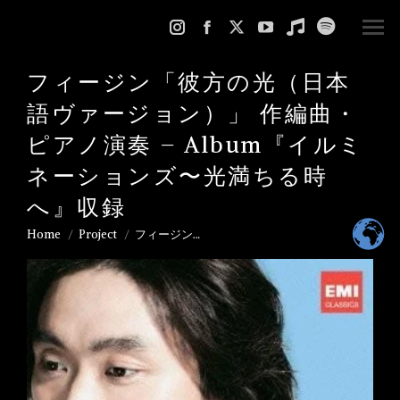
Instagram
Facebook
X
YouTube
Music
Spotify
page
page
page
page
page
page
フィージン「彼方の光（日本
opens
opens
opens
opens
opens
opens
語ヴァージョン）」 作編曲・
in
in
in
in
in
in
new
new
new
new
new
new
ピアノ演奏 – Album『イルミ
window
window
window
window
window
window
ネーションズ〜光満ちる時
へ』収録
Home
Project
フィージン…
You are here: