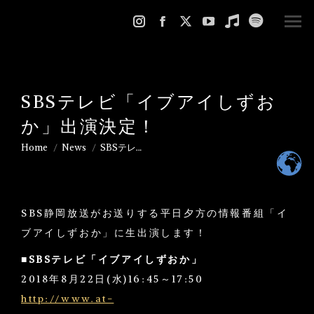
Instagram
Facebook
X
YouTube
Music
Spotify
page
page
page
page
page
page
opens
opens
opens
opens
opens
opens
in
in
in
in
in
in
SBSテレビ「イブアイしずお
new
new
new
new
new
new
か」出演決定！
window
window
window
window
window
window
Home
News
SBSテレ…
You are here:
SBS静岡放送がお送りする平日夕方の情報番組「イ
ブアイしずおか」に生出演します！
■SBSテレビ「イブアイしずおか」
2018年8月22日(水)16:45～17:50
http://www.at-