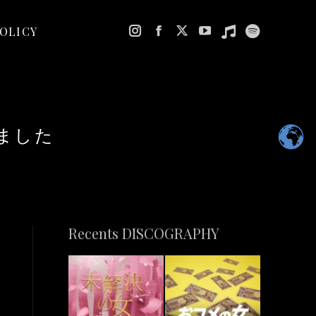
POLICY
Instagram
Facebook
X
YouTube
Music
Spotify
page
page
page
page
page
page
opens
opens
opens
opens
opens
opens
in
in
in
in
in
in
new
new
new
new
new
new
ました
window
window
window
window
window
window
Recents DISCOGRAPHY