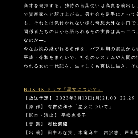
商才を発揮する。独特の言葉使いは高貴を演出し
で資産家へと駆け上がる。男社会を逆手にとって
も、それとは気付かれない様な奇想天外な手口で
関係者たちの口から語られるその実像は真っ二つ
なのか―。
今なお読み継がれる名作を、バブル期の混乱から
平成・令和をまたいで、社会のシステムや人間の
われる女の一代記を、生々しくも爽快に描き、そ
NHK 4K ドラマ『悪女について』
【放送予定】 2023年3月13日(月)21:00~22:29
【原 作】 有吉佐和子「悪女について」
【脚本・演出】 平松恵美子
【音 楽】
村松崇継
【出 演】 田中みな実、木竜麻生、吉沢悠、戸田