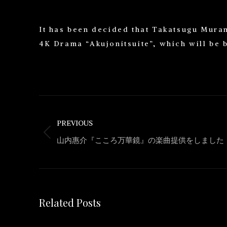
It has been decided that Takatsugu Muram
4K Drama “Akujonitsuite”, which will be 
Post
navigation
PREVIOUS
Previous
山内惠介『こころ万華鏡』の楽曲提供をしました
post:
Related Posts