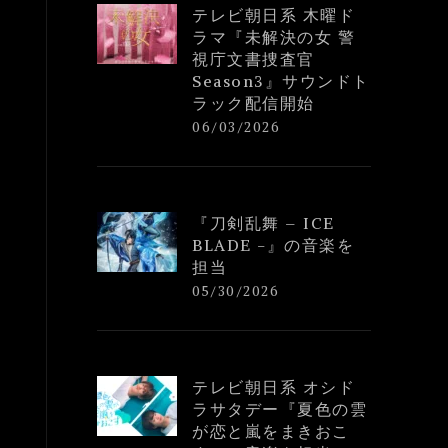
テレビ朝日系 木曜ド
ラマ『未解決の女 警
視庁文書捜査官
Season3』サウンドト
ラック配信開始
06/03/2026
『刀剣乱舞 – ICE
BLADE -』の音楽を
担当
05/30/2026
テレビ朝日系 オシド
ラサタデー『夏色の雲
が恋と嵐をまきおこ