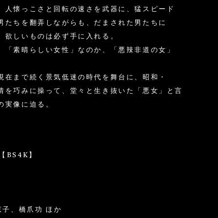
、人懐っこさと回転の速さを武器に、猛スピード
男たちを翻弄しながらも、だまされた男たちに
、欲しいものは必ず手に入れる。
。「素晴らしい女性」なのか、「悪辣非道の女」
現在まで続く景気低迷の時代を舞台に、昭和・
情を巧みに操って、堂々と生き抜いた「悪女」と言
の実像に迫る。
 【BS4K】
恵子、橋爪功 ほか