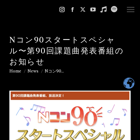
Instagram
Facebook
X
YouTube
Music
Spotify
page
page
page
page
page
page
opens
opens
opens
opens
opens
opens
Nコン90スタートスペシャ
in
in
in
in
in
in
new
new
new
new
new
new
ル〜第90回課題曲発表番組の
window
window
window
window
window
window
お知らせ
Home
News
Nコン90…
You are here: