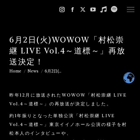
Instagram
Facebook
X
YouTube
Music
Spotify
page
page
page
page
page
page
opens
opens
opens
opens
opens
opens
6月2日(火)WOWOW「村松崇
in
in
in
in
in
in
new
new
new
new
new
new
継 LIVE Vol.4～道標～」再放
window
window
window
window
window
window
送決定！
Home
News
6月2日(…
You are here:
昨年12月に放送されたWOWOW「村松崇継 LIVE
Vol.4～道標～」の再放送が決定しました。
約1年振りとなった単独公演「村松崇継 LIVE
Vol.4～道標～」東京イイノホール公演の様子を村
松本人のインタビューや、