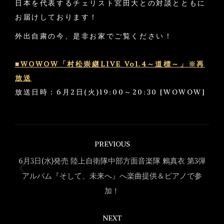
日本を代表するチェリスト宮田大との対談とともに
お届けしております！
外出自粛の今、是非お家でご覧ください！
■WOWOW「村松崇継LIVE Vol.4～道標～」※再
放送
放送日時：6月2日(火)19:00～20:30 [WOWOW]
Post
PREVIOUS
navigation
6月3日(水)発売 陸上自衛隊中部方面音楽隊 鶫真衣 第3弾
Previous
アルバム『そして、未来へ』へ楽曲提供＆ピアノで参
post:
加！
NEXT