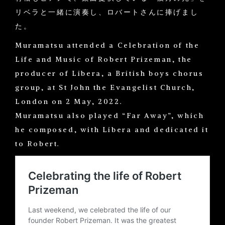
リベラと一緒に演奏し、ロバートさんに捧げまし
た。
Muramatsu attended a Celebration of the
Life and Music of Robert Prizeman, the
producer of Libera, a British boys chorus
group, at St John the Evangelist Church,
London on 2 May, 2022.
Muramatsu also played “Far Away”, which
he composed, with Libera and dedicated it
to Robert.