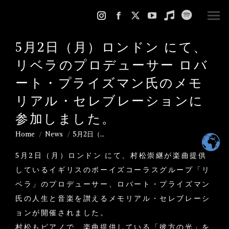
Instagram
Facebook
X
YouTube
Music
Spotify
page
page
page
page
page
page
5月2日（月）ロンドン にて、
opens
opens
opens
opens
opens
opens
リベラのプロデューサー ロバ
in
in
in
in
in
in
new
new
new
new
new
new
ート・プライズマン氏のメモ
window
window
window
window
window
window
リアル・セレブレーションに
参加しました。
Home
News
5月2日（…
You are here:
5月2日（月）ロンドン にて、村松崇継が楽曲提供
しているイギリスのボーイズコーラスグループ「リ
ベラ」のプロデューサー、ロバート・プライズマン
氏の人生と音楽を讃えるメモリアル・セレブレーシ
ョンが開催されました。
村松もピアノで、楽曲提供している「彼方の光」を