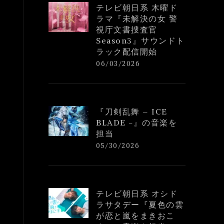
テレビ朝日系 木曜ド
ラマ『未解決の女 警
視庁文書捜査官
Season3』サウンドト
ラック配信開始
06/03/2026
『刀剣乱舞 – ICE
BLADE -』の音楽を
担当
05/30/2026
テレビ朝日系 オシド
ラサタデー『夏色の雲
が恋と嵐をまきおこ