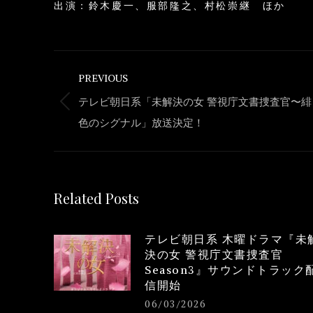
出演：鈴木慶一、服部隆之、村松崇継 ほか
Post
PREVIOUS
navigation
テレビ朝日系「未解決の女 警視庁文書捜査官〜緋
Previous
色のシグナル」放送決定！
post:
Related Posts
テレビ朝日系 木曜ドラマ『未
決の女 警視庁文書捜査官
Season3』サウンドトラック
信開始
06/03/2026