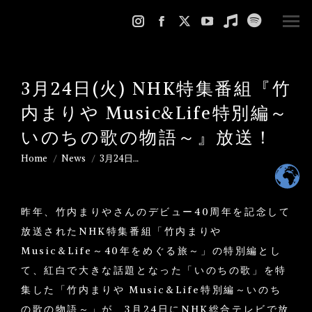
Instagram
Facebook
X
YouTube
Music
Spotify
page
page
page
page
page
page
opens
opens
opens
opens
opens
opens
3月24日(火) NHK特集番組『竹
in
in
in
in
in
in
new
new
new
new
new
new
内まりや Music&Life特別編～
window
window
window
window
window
window
いのちの歌の物語～』放送！
Home
News
3月24日…
You are here:
昨年、竹内まりやさんのデビュー40周年を記念して
放送されたNHK特集番組「竹内まりや
Music&Life～40年をめぐる旅～」の特別編とし
て、紅白で大きな話題となった「いのちの歌」を特
集した「竹内まりや Music&Life特別編～いのち
の歌の物語～」が、3月24日にNHK総合テレビで放