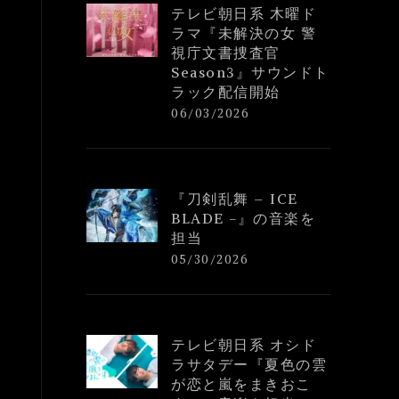
テレビ朝日系 木曜ド
ラマ『未解決の女 警
視庁文書捜査官
Season3』サウンドト
ラック配信開始
06/03/2026
『刀剣乱舞 – ICE
BLADE -』の音楽を
担当
05/30/2026
テレビ朝日系 オシド
ラサタデー『夏色の雲
が恋と嵐をまきおこ