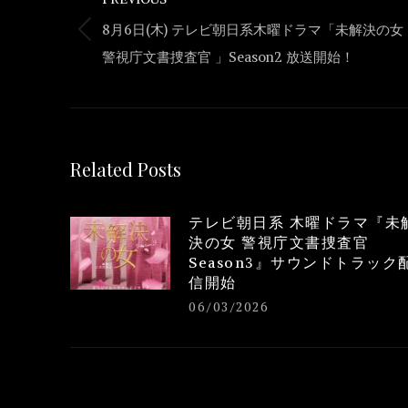
navigation
8月6日(木) テレビ朝日系木曜ドラマ「未解決の女
Previous
警視庁文書捜査官 」Season2 放送開始！
post:
Related Posts
テレビ朝日系 木曜ドラマ『未
決の女 警視庁文書捜査官
Season3』サウンドトラック
信開始
06/03/2026