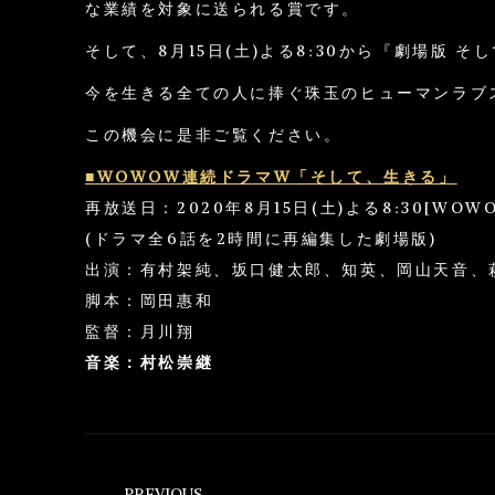
な業績を対象に送られる賞です。
そして、8月15日(土)よる8:30から『劇場版
今を生きる全ての人に捧ぐ珠玉のヒューマンラブ
この機会に是非ご覧ください。
■WOWOW連続ドラマW「そして、生きる」
再放送日：2020年8月15日(土)よる8:30[WO
(ドラマ全6話を2時間に再編集した劇場版)
出演：有村架純、坂口健太郎、知英、岡山天音、
脚本：岡田惠和
監督：月川翔
音楽：村松崇継
Post
PREVIOUS