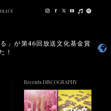
POLICY
Instagram
Facebook
X
YouTube
Music
Spotify
page
page
page
page
page
page
opens
opens
opens
opens
opens
opens
in
in
in
in
in
in
る」が第46回放送文化基金賞
new
new
new
new
new
new
window
window
window
window
window
window
た！
Recents DISCOGRAPHY