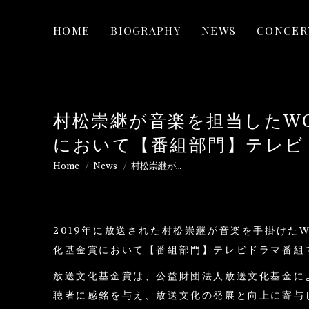
HOME
BIOGRAPHY
NEWS
CONCER
村松崇継が音楽を担当したW
において【番組部門】テレビ
Home
News
村松崇継が…
You are here:
2019年に放送された村松崇継が音楽を手掛けた
化基金賞において【番組部門】テレビドラマ番組
放送文化基金賞は、公益財団法人放送文化基金によ
聴者に感銘を与え、放送文化の発展と向上に寄与