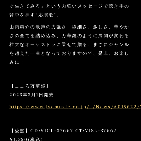
ぐ生きてみろ」という力強いメッセージで聴き手の
背中を押す“応演歌”。
山内惠介の歌声の力強さ、繊細さ、激しさ、華やか
さの全てを詰め込み、万華鏡のように展開が変わる
壮大なオーケストラに乗せて贈る、まさにジャンル
を超えた一曲となっておりますので、是非、お楽し
みに！
【こころ万華鏡】
2023年3月1日発売
https://www.jvcmusic.co.jp/-/News/A015622/
【愛盤】CD:VICL-37667 CT:VISL-37667
¥1,350(税込）