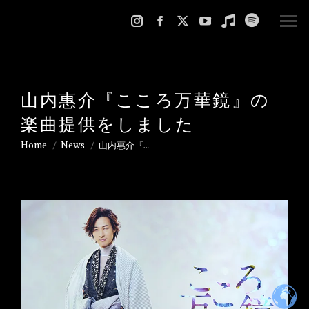
Instagram
Facebook
X
YouTube
Music
Spotify
page
page
page
page
page
page
opens
opens
opens
opens
opens
opens
in
in
in
in
in
in
山内惠介『こころ万華鏡』の
new
new
new
new
new
new
楽曲提供をしました
window
window
window
window
window
window
Home
News
山内惠介『…
You are here: