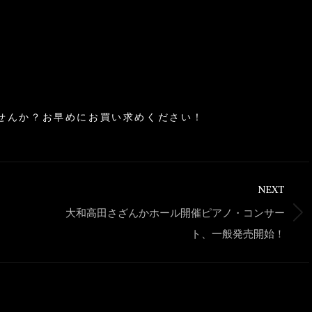
）
せんか？お早めにお買い求めください！
NEXT
大和高田さざんかホール開催ピアノ・コンサー
Next
ト、一般発売開始！
post: