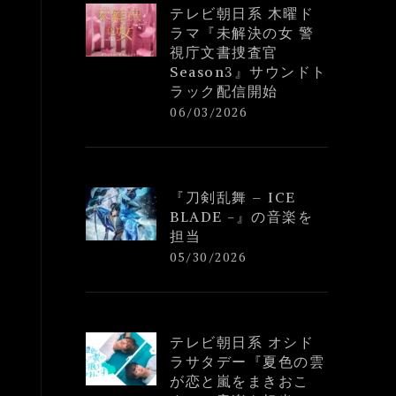
テレビ朝日系 木曜ド
ラマ『未解決の女 警
視庁文書捜査官
Season3』サウンドト
ラック配信開始
06/03/2026
『刀剣乱舞 – ICE
BLADE -』の音楽を
担当
05/30/2026
テレビ朝日系 オシド
ラサタデー『夏色の雲
が恋と嵐をまきおこ