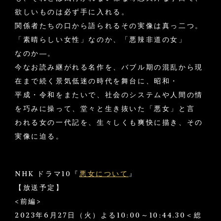
欲しいものは必ず手に入れる。
関係者たちの口から語られるその実像は真っ二つ。
「素晴らしい女性」なのか、「悪辣非道の女」
なのか―。
今なお読み継がれる名作を、バブル期の混乱から現
在まで続く景気低迷の時代を舞台に、昭和・
平成・令和をまたいで、社会のシステムや人間の情
を巧みに操って、堂々と生き抜いた「悪女」と言
われる女の一代記を、生々しくも爽快に描き、その
実像に迫る。
NHK ドラマ10『
悪女について
』
【放送予定】
<前編>
2023年6月27日（火）よる10:00～10:44.30＜総