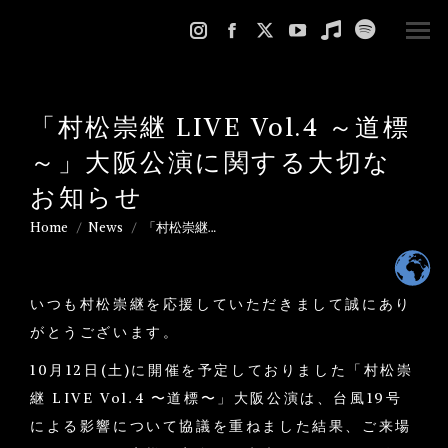
Instagram
Facebook
X
YouTube
Music
Spotify
page
page
page
page
page
page
opens
opens
opens
opens
opens
opens
「村松崇継 LIVE Vol.4 ～道標
in
in
in
in
in
in
new
new
new
new
new
new
～」大阪公演に関する大切な
window
window
window
window
window
window
お知らせ
Home
News
「村松崇継…
You are here:
いつも村松崇継を応援していただきまして誠にあり
がとうございます。
10月12日(土)に開催を予定しておりました「村松崇
継 LIVE Vol.4 〜道標〜」大阪公演は、台風19号
による影響について協議を重ねました結果、ご来場