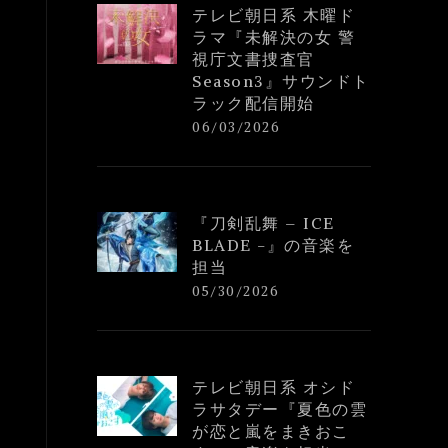
テレビ朝日系 木曜ド
ラマ『未解決の女 警
視庁文書捜査官
Season3』サウンドト
ラック配信開始
06/03/2026
『刀剣乱舞 – ICE
BLADE -』の音楽を
担当
05/30/2026
テレビ朝日系 オシド
ラサタデー『夏色の雲
が恋と嵐をまきおこ